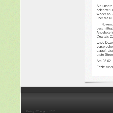
Als unsere
holen wir 
wieder ab, 
über die Nu
Im November
beschäftigt
Angebote li
Quartals 2
Ende Dezem
versproche
darauf, als
erste Stro
Am 08.02. 
Fazit: rund
Freitag, 07. August 2026