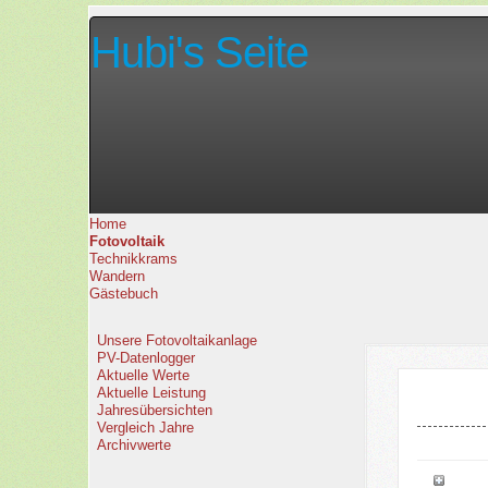
Hubi's Seite
Home
Fotovoltaik
Technikkrams
Wandern
Gästebuch
Unsere Fotovoltaikanlage
PV-Datenlogger
Aktuelle Werte
Aktuelle Leistung
Jahresübersichten
Vergleich Jahre
Archivwerte