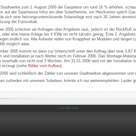
 Stadtwerke zum 1. August 2005 die Gaspreise um rund 16 % erhöhen, schaue
uns auf der Saarmesse Infos ein über Solarthermie, um Heizkosten sprich Gas
da sich eine heizungsuntersützende Solaranlage erst nach 30 Jahren amortisie
tzung der Fotovoltaik.
 2005 schicken wir Anfragen über Angebote raus, jedoch ist der Rückfluß sehr
, oder eine kleine Anlage bis 4 KWp ist nicht lukrativ genug. Eine 2. Angebo
egen endlich vor. Alle Anbieter reden von Knappheit an Modulen und langen Lie
006 möglich wäre.
ber 2005 kommt es dann zur Unterschrift unter den Auftrag über eine 3,87 K
n und Installation je nach Wetter noch im Februar 2006. Das Montage-Materia
o innerhalb von nicht mal 3 Wochen. Am 31.01.2006 wird mit der Installation
m erzeugt (siehe
Bilder vom Aufbau
).
2006 wird schließlich der Zähler von unseren Stadtwerken abgenommen und re
um zufrieden mit unserem Solarteur, könnte ich nur weiterempfehlen. Leider g
© by HM-Soft