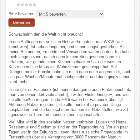
Bitte bewerten
Schwachsinn den die Welt nicht braucht !
In den Anfängen der sozialen Netzwerke gab es mal WKW (wer
kennt wen). Ist schon lange her, und schon längst gestorben. Alle
meine Bekannten, Freunde und Verwandten waren da drin. Ich habe
mich lange geziert, da ich darin keinen Sinn gesehen habe zu
erfahren, wer gerade einen Kuchen gebacken hat oder wessen
Katze eben eine Maus ins Wohnzimmer geschleppt hat. Auf
Drängen meiner Familie habe ich mich dann doch angemeldet, auch
alle paar Wochen/Monate mal nachgesehen, und dann ging's schon
nicht mehr.
Heute gibt es Facebook (ich nenne das gerne auch Fratzenbuch, da
man von denen dort viele antrifft), Twitter, Flickr, Google+, und wie
sie alle heißen mögen. Ende 2016 waren bei Facebook über 1,8
Milliarden Nutzer registriert, die alle munter ihre privaten Dinge
ausplaudern und die komischsten Sachen ins Netz stellen, wie zB
irgendwelche Tiere mit menschlichen Eigenschaften.
Viel Mist wird in den sozialen Netzen verbreitet, Lügen und Hetze,
Rassismus und Sexismus sind an der Tagesordnung. Vor ein paar
Tagen war in der Zeitung zu lesen, dass russische Propaganda im
Fratzenbuch über die Verlegung von 3600 Panzern der Nato in