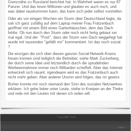
Grenznähe zu Russland berichtet hat. In Wahrheit waren es nur 87
Panzer. Und das lesen Millionen und glauben es auch noch, und
was dabei rauskommen kann, das kann sich jeder selbst vorstellen.
Oder als vor einigen Wochen ein Sturm über Deutschland fegte, da
sah ich ganz zufällig auf dem Laptop meiner Frau Fratzenbuch
geöffnet mit einem Bild eines Gartenhäuschen, dem das Dach
fehlte. Ob nun durch den Sturm oder noch nicht fertig gebaut sei
mal egal. Und der "Post", dass der Sturm sein Dach weggefegt hat
wurde mit tausenden "gefällt mir" kommentiert. Ist das noch sozial
?
Die einzigen die sich über diesen ganzen Social-Network-Krams
freuen können sind lediglich die Betreiber, siehe Mark Zuckerberg,
der durch seine Idee und letztendlich durch die sprudelnden
Werbeeinnahmen immer noch Milliarden scheffelt. Aber das Internet
entwickelt sich rasant, irgendwann wird es das Fratzenbuch auch
nicht mehr geben. Aber anderer Unsinn wird folgen, das ist gewiss.
Bisher konnte mir noch niemand den Sinn des sozialen Netzwerkes
erklären. Ich gehe lieber unter Leute, stehe in Kneipen an der Theke
und rede mit den Leuten mit denen ich reden will.
© by HM-Soft
↑↑↑