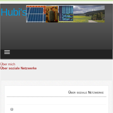
Hubi's Seite
Home
Über mich
Über soziale Netzwerke
Fotovoltaik
Technikkrams
Wandern
Über soziale Netzwerke
Gästebuch